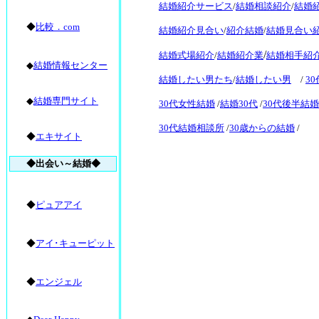
結婚紹介サービス
/
結婚相談紹介
/
結婚
◆
比較．com
結婚紹介見合い
/
紹介結婚
/
結婚見合い
/
結婚式場紹介
/
結婚紹介業
結婚相手紹
◆
結婚情報センター
結婚したい男たち
/
結婚したい男
/
3
◆
結婚専門サイト
30代女性結婚
/
結婚30代
/
30代後半結婚
30代結婚相談所
/
30歳からの結婚
/
◆
エキサイト
◆出会い～結婚◆
◆
ピュアアイ
◆
アイ･キューピット
◆
エンジェル