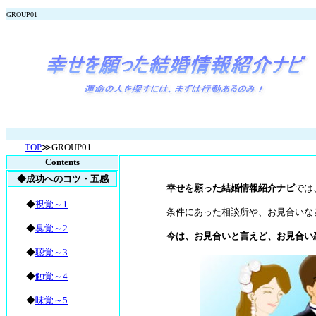
GROUP01
TOP
≫GROUP01
Contents
◆成功へのコツ・五感
幸せを願った結婚情報紹介ナビ
では
◆
視覚～1
条件にあった相談所や、お見合いな
◆
臭覚～2
今は、お見合いと言えど、お見合い恋
◆
聴覚～3
◆
触覚～4
◆
味覚～5