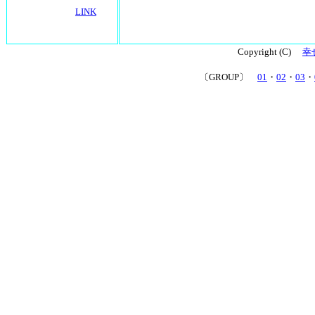
LINK
Copyright (C)
幸
〔GROUP〕
01
・
02
・
03
・