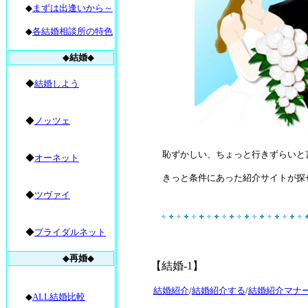
◆
まずは出逢いから～
◆
各結婚相談所の特色
◆
結婚
◆
◆
結婚しよう
◆
ノッツェ
恥ずかしい、ちょっと行きずらいと言う
◆
オーネット
きっと
条件にあった紹介サイト
◆
ツヴァイ
◆
ブライダルネット
◆
再婚
◆
【結婚‐1】
結婚紹介
/
結婚紹介する
/
結婚紹介マナ
◆
ALL結婚比較