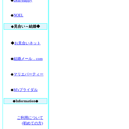
◆
Dear-Happy
◆
NOEL
◆
見合い～結婚◆
◆
お見合いネット
◆
結婚メール．com
◆
マリエパーティー
◆
M'sブライダル
◆
Information
◆
ご利用について
(初めての方)