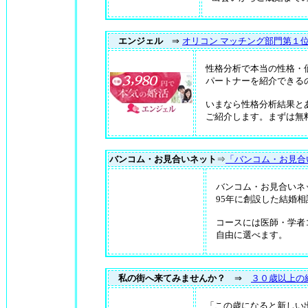
エンジェル
⇒
オリコン マッチング部門第１
性格分析で本当の性格・
パートナーを紹介できる
いまなら性格分析結果と
ご紹介します。まずは無
バンコム・お見合いネット
⇒
「バンコム・お見合
バンコム・お見合いネ
95年に創設した結婚相
コースには医師・学者
自由に選べます。
私の街へ来てみませんか？
⇒
３０歳以上の
「この歳になると新しい