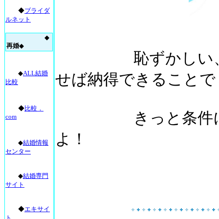
◆
ブライダ
ルネット
◆
再婚
◆
恥ずかしい、ちょ
◆
ALL結婚
せば納得できることで
比較
◆
比較．
きっと
条件
com
よ！
◆
結婚情報
センター
◆
結婚専門
サイト
◆
エキサイ
ト