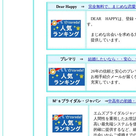
Dear Happy
⇒
完全無料で、まじめな恋愛
DEAR HAPPYは、登
す。
まじめな出会いを求める方
提供しています。
プレマリ
⇒
結婚したいなら・・安心、
26年の信頼と安心のプレ
お相手紹介メールが届く
充実しています。
Ｍ’ｓブライダル・ジャパン
⇒
中高年の初婚・
エムズブライダルジャパ
人間性を重視したお世話
高い最先端システムを使
的確に提供するなど、細
出会いからご成婚までの