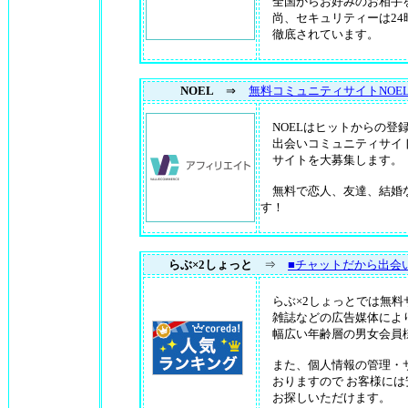
全国からお好みのお相手
尚、セキュリティーは24
徹底されています。
NOEL
⇒
無料コミュニティサイトNOE
NOELはヒットからの登
出会いコミュニティサイト
サイトを大募集します。
無料で恋人、友達、結婚
す！
らぶ×2しょっと
⇒
■チャットだから出会
らぶ×2しょっとでは無料
雑誌などの広告媒体により
幅広い年齢層の男女会員
また、個人情報の管理・
おりますので お客様には
お探しいただけます。