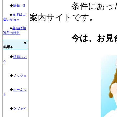
条件にあった相談
◆
味覚～5
◆
まずは出
案内サイトです。
逢いから～
◆
各結婚相
談所の特色
今は、お見合いと
◆
結婚
◆
◆
結婚しよ
う
◆
ノッツェ
◆
オーネッ
ト
◆
ツヴァイ