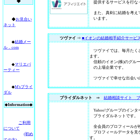
◆
提供するサービスを行な
また、真剣に結婚を考えて
います。
◆
お見合い
ネット
ツヴァイ
⇒
■イオンの結婚相手紹介サービ
◆
結婚メー
ル．com
ツヴァイでは、毎月たくさ
ます。
信頼のイオン(株)のグル
◆
マリエパ
の上場企業です。
ーティー
ツヴァイで幸せな出会い
◆
M'sブライ
ダル
ブライダルネット
⇒
結婚相談サイト 
◆
Information
◆
Yahoo!グループのイン
ブライダルネットです。
ご利用
全会員のプロフィールが
について
プロフィールデータを見
(初め
す。
ての方)