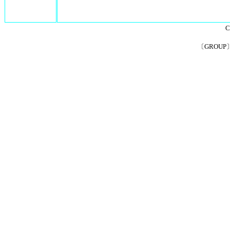
C
〔GROU