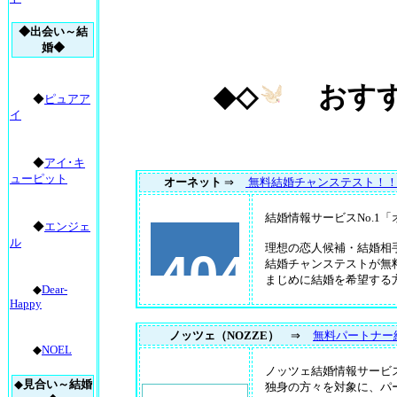
◆出会い～結
婚◆
◆◇
おす
◆
ピュアア
イ
◆
アイ･キ
ューピット
オーネット
⇒
無料結婚チャンステスト！
結婚情報サービスNo.1
◆
エンジェ
ル
理想の恋人候補・結婚相
結婚チャンステストが無料
まじめに結婚を希望する
◆
Dear-
Happy
ノッツェ（NOZZE）
⇒
無料パートナー
◆
NOEL
ノッツェ結婚情報サービス
◆
見合い～結婚
独身の方々を対象に、パ