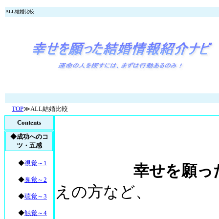
ALL結婚比較
TOP
≫
ALL結婚比較
Contents
◆成功へのコ
ツ・五感
◆
視覚～1
幸せを願った結
◆
臭覚～2
えの方など、
◆
聴覚～3
◆
触覚～4