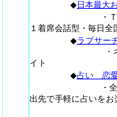
◆
日本最大
・
１着席会話型・毎日全
◆
ラブサー
・ネットナンパ
イト
◆
占い 恋
・
出先で手軽に占いをお