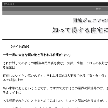
構造の場合
構造
【サイト紹介】
一生一度の大きな買い物と言われる住宅(住まい)
それに対しての多くの用語(専門用語も含む)・知識・情報、これらの視野
る産業は
存在しないくらい広いのです。それに生活の3大要素である『衣・食・住
本で4割以上の
高い水準にあるということです。ですので先ずはこの業界の関連外の方、
考えサイトに
ある程度それらのことをまとめてみました。ちょっと話は代わりますが、