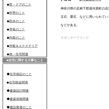
◆
窓・ドアのこと
神奈川県の足柄下郡湯河原町の吉浜付
◆
外壁のこと
玉石、栗石、などに用いられている。
◆
防水のこと
などがある。
◆
塗装のこと
◆
内装のこと
スポンサードリンク
◆
外観＆エクステリア
◆
他・住宅関連
■住宅に関する大事なこと
◆
住宅保証のこと
◆
住宅税金関係
◆
建築設計関連
◆
建築資格関連
◆
建設業者のこと