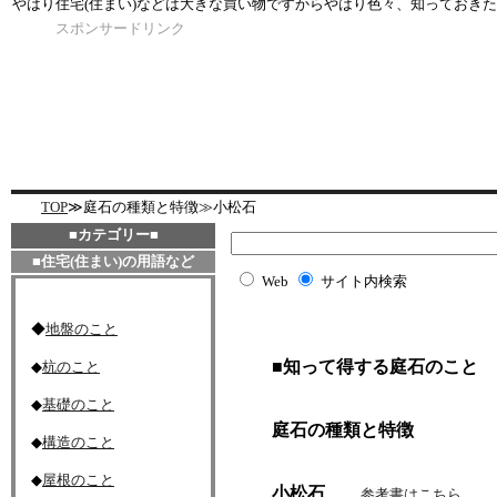
やはり住宅(住まい)などは大きな買い物ですからやはり色々、知っておき
スポンサードリンク
TOP
≫
庭石の種類と特徴
≫
小松石
■カテゴリー■
■
住宅(住まい)の用語など
Web
サイト内検索
◆
地盤のこと
■知って得する庭石のこと
◆
杭のこと
◆
基礎のこと
庭石の種類と特徴
◆
構造のこと
◆
屋根のこと
小松石
参考書はこちら