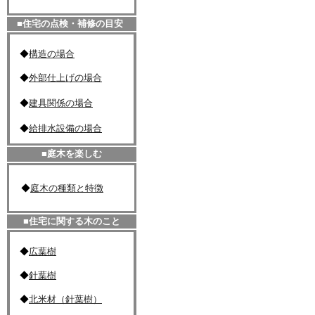
■住宅の点検・補修の目安
◆
構造の場合
◆
外部仕上げの場合
◆
建具関係の場合
◆
給排水設備の場合
■庭木を楽しむ
◆
庭木の種類と特徴
■住宅に関する木のこと
◆
広葉樹
◆
針葉樹
◆
北米材（針葉樹）