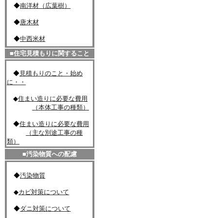
◆
南洋材（広葉樹）
◆
唐木材
◆
中西米材
■住宅見積もりに関すること
◆
見積もりのこと・始め
に・・
◆
住まい造りに必要な費用
（本体工事の種類）
◆
住まい造りに必要な費用
（主な別途工事の種
類）
■汚染物質への配慮
◆
汚染物質
◆
カビ対策について
◆
ダニ対策について